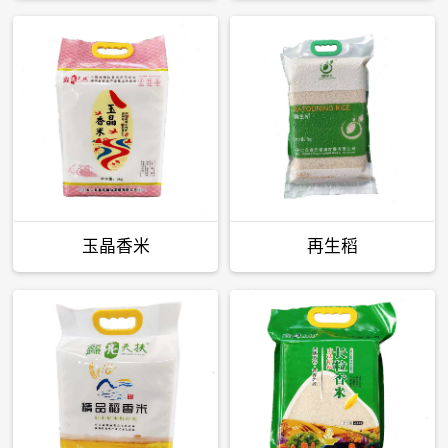
玉晶香米
再生稻